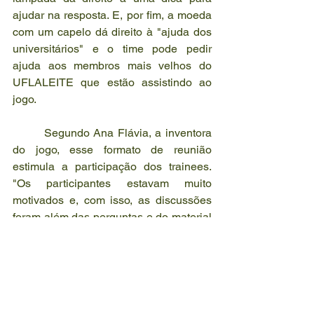
ajudar na resposta. E, por fim, a moeda 
com um capelo dá direito à "ajuda dos 
universitários" e o time pode pedir 
ajuda aos membros mais velhos do 
UFLALEITE que estão assistindo ao 
jogo.
        Segundo Ana Flávia, a inventora 
do jogo, esse formato de reunião 
estimula a participação dos trainees. 
"Os participantes estavam muito 
motivados e, com isso, as discussões 
foram além das perguntas e do material 
que eu havia preparado, permitindo um 
aprendizado muito maior do que eu 
esperava". Os participantes do jogo 
também parecem concordar. "Forma 
divertida e dinâmica que facilitou o 