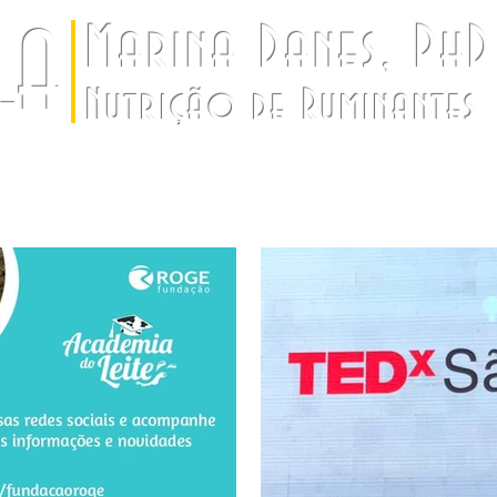
LA
Marina Danes, PhD
Nutrição de Ruminantes
Ensino
Extensão
Pesquisa